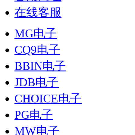
在线客服
MG电子
CQ9电子
BBIN电子
JDB电子
CHOICE电子
PG电子
MW电子