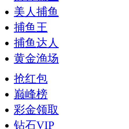
美人捕鱼
捕鱼王
捕鱼达人
黄金渔场
抢红包
巅峰榜
彩金领取
钻石VIP