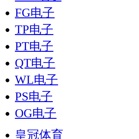
FG电子
TP电子
PT电子
QT电子
WL电子
PS电子
OG电子
皇冠体育